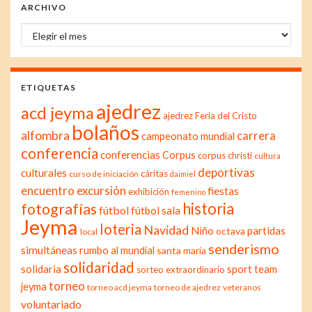
ARCHIVO
Archivo
ETIQUETAS
ajedrez
acd jeyma
ajedrez Feria del Cristo
bolaños
alfombra
carrera
campeonato mundial
conferencia
conferencias
Corpus
corpus christi
cultura
deportivas
culturales
cáritas
curso de iniciación
daimiel
excursión
encuentro
fiestas
exhibición
femenino
historia
fotografías
fútbol
fútbol sala
Jeyma
loteria
Navidad
Niño
partidas
octava
local
senderismo
simultáneas
rumbo al mundial
santa maría
solidaridad
solidaria
sport team
sorteo extraordinario
torneo
jeyma
torneo acd jeyma
torneo de ajedrez
veteranos
voluntariado