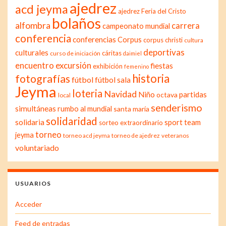
ajedrez
acd jeyma
ajedrez Feria del Cristo
bolaños
alfombra
carrera
campeonato mundial
conferencia
conferencias
Corpus
corpus christi
cultura
deportivas
culturales
cáritas
curso de iniciación
daimiel
excursión
encuentro
fiestas
exhibición
femenino
historia
fotografías
fútbol
fútbol sala
Jeyma
loteria
Navidad
Niño
partidas
octava
local
senderismo
simultáneas
rumbo al mundial
santa maría
solidaridad
solidaria
sport team
sorteo extraordinario
torneo
jeyma
torneo acd jeyma
torneo de ajedrez
veteranos
voluntariado
USUARIOS
Acceder
Feed de entradas