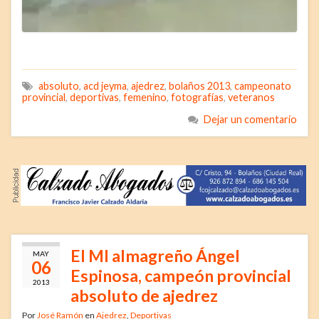
absoluto
,
acd jeyma
,
ajedrez
,
bolaños 2013
,
campeonato
provincial
,
deportivas
,
femenino
,
fotografías
,
veteranos
Dejar un comentario
El MI almagreño Ángel
MAY
06
Espinosa, campeón provincial
2013
absoluto de ajedrez
Por
José Ramón
en
Ajedrez
,
Deportivas