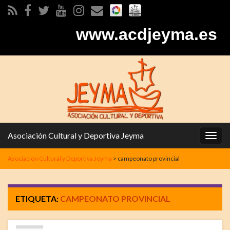
www.acdjeyma.es
Asociación Cultural y Deportiva Jeyma
Alter
la
Asociación Cultural y Deportiva Jeyma
>
campeonato provincial
nave
ETIQUETA:
CAMPEONATO PROVINCIAL