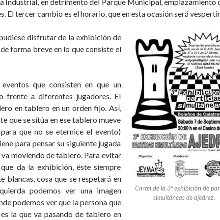
la Industrial, en detrimento del Parque Municipal, emplazamiento
s. El tercer cambio es el horario, que en esta ocasión será vesperti
pudiese disfrutar de la exhibición de
 de forma breve en lo que consiste el
n eventos que consisten en que un
 frente a diferentes jugadores. El
ro en tablero en un orden fijo. Así,
nte que se sitúa en ese tablero mueve
í para que no se eternice el evento)
iene para pensar su siguiente jugada
e va moviendo de tablero. Para evitar
 que da la exhibición, éste siempre
e blancas, cosa que se respetará en
Cartel de la 3ª exhibición de par
 izquierda podemos ver una imagen
simultáneas de ajedrez.
donde podemos ver que la persona que
n es la que va pasando de tablero en