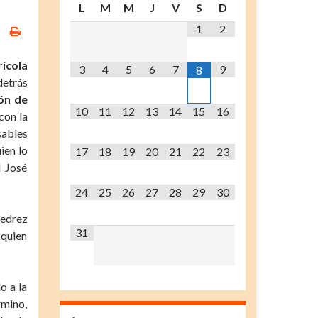
L
M
M
J
V
S
D
1
2
rícola
3
4
5
6
7
9
8
detrás
ión de
10
11
12
13
14
15
16
con la
sables
ien lo
17
18
19
20
21
22
23
l José
24
25
26
27
28
29
30
jedrez
31
 quien
o a la
rmino,