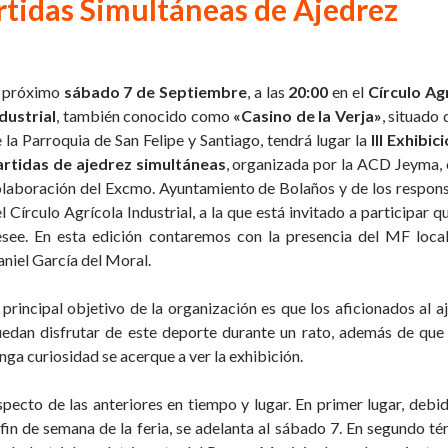
artidas Simultáneas de Ajedrez
l próximo
sábado 7 de Septiembre
, a las
20:00
en el
Círculo Ag
dustrial
, también conocido como
«Casino de la Verja»
, situado 
 la Parroquia de San Felipe y Santiago, tendrá lugar la
III Exhibic
artidas de ajedrez simultáneas
, organizada por la ACD Jeyma, 
laboración del Excmo. Ayuntamiento de Bolaños y de los respon
l Círculo Agrícola Industrial, a la que está invitado a participar qu
see. En esta edición contaremos con la presencia del MF loca
niel García del Moral.
 principal objetivo de la organización es que los aficionados al a
edan disfrutar de este deporte durante un rato, además de que
nga curiosidad se acerque a ver la exhibición.
pecto de las anteriores en tiempo y lugar. En primer lugar, debid
fin de semana de la feria, se adelanta al sábado 7. En segundo té