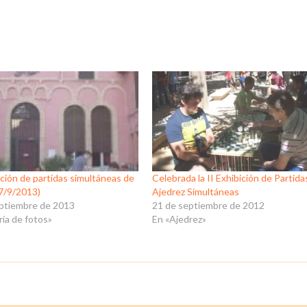
bición de partidas simultáneas de
Celebrada la II Exhibición de Partida
(7/9/2013)
Ajedrez Simultáneas
eptiembre de 2013
21 de septiembre de 2012
ría de fotos»
En «Ajedrez»