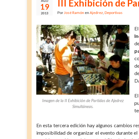
III Exhibición de P
AGO
19
Por
José Ramón
en
Ajedrez
,
Deportivas
2013
E
In
de
p
co
de
de
Da
El
Imagen de la II Exhibición de Partidas de Ajedrez
pu
Simultáneas.
te
En esta tercera edición hay algunos cambios res
imposibilidad de organizar el evento durante el 