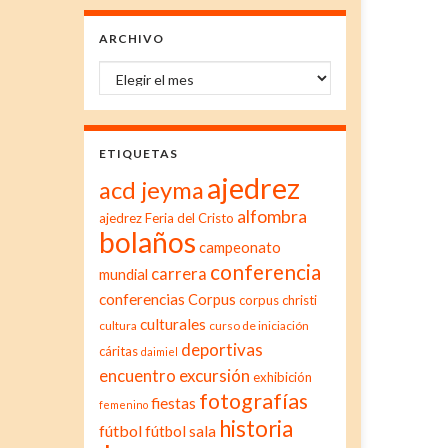
ARCHIVO
Archivo
ETIQUETAS
ajedrez
acd jeyma
alfombra
ajedrez Feria del Cristo
bolaños
campeonato
conferencia
carrera
mundial
conferencias
Corpus
corpus christi
culturales
cultura
curso de iniciación
deportivas
cáritas
daimiel
excursión
encuentro
exhibición
fotografías
fiestas
femenino
historia
fútbol
fútbol sala