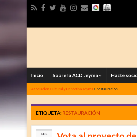
Inicio
Sobre la ACD Jeyma
Hazte soci
Asociación Cultural y Deportiva Jeyma
>
restauración
ETIQUETA:
RESTAURACIÓN
Vota al proyecto de
ENE