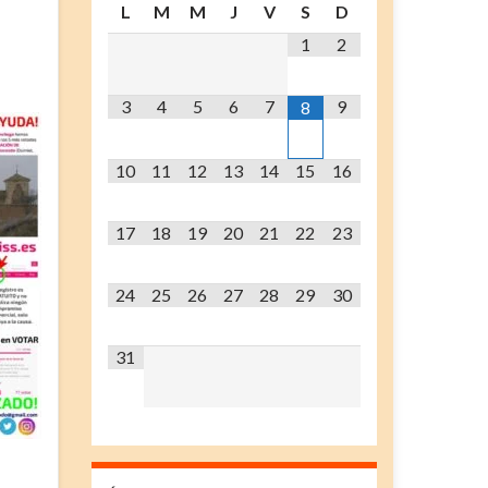
L
M
M
J
V
S
D
1
2
3
4
5
6
7
9
8
10
11
12
13
14
15
16
17
18
19
20
21
22
23
24
25
26
27
28
29
30
31