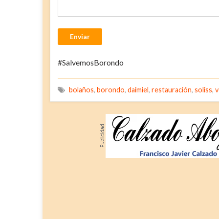
Enviar
#SalvemosBorondo
bolaños
,
borondo
,
daimiel
,
restauración
,
soliss
,
v