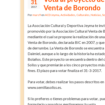
31
Venta de Borondo
2017
Por
mars9
en
ACD Jeyma
,
Actividades
,
Culturales
,
Noticias
,
So
La Asociación Cultural y Deportiva Jeyma te inv
promovido por la Asociación Cultural Venta de
mediante el cual se propone la realización de un
Venta de Borondo, declarada BIC en 2007, y que
de derrumbe. La Venta de Borondo se encuentra s
Daimiel, aunque a lo largo de la historia ha esta
Bolaños. Este proyecto se encuentra dentro del 
Soliss y que premiarán a los cinco proyectos más
fines. El plazo para votar finaliza el 31-3-2017.
Para votar, debes realizar los pasos descritos e
www.semillasoliss.es.
Si lo prefieres o tienes problemas para votar, pu
formulario y nosotros gestionamos tu voto.