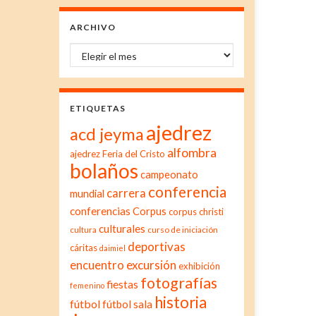
ARCHIVO
Archivo
ETIQUETAS
ajedrez
acd jeyma
alfombra
ajedrez Feria del Cristo
bolaños
campeonato
conferencia
carrera
mundial
conferencias
Corpus
corpus christi
culturales
cultura
curso de iniciación
deportivas
cáritas
daimiel
excursión
encuentro
exhibición
fotografías
fiestas
femenino
historia
fútbol
fútbol sala