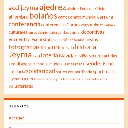
ajedrez
acd jeyma
ajedrez Feria del Cristo
bolaños
alfombra
carrera
campeonato mundial
conferencia
conferencias
Corpus
corpus christi
cultura
deportivas
culturales
cáritas
curso de iniciación
daimiel
excursión
encuentro
fiestas
exhibición
femenino
historia
fotografías
fútbol
fútbol sala
Jeyma
loteria
Navidad
Niño
partidas
octava
local
senderismo
simultáneas
rumbo al mundial
santa maría
solidaridad
solidaria
sport team
sorteo extraordinario
torneo
jeyma
torneo acd jeyma
torneo de ajedrez
veteranos
voluntariado
USUARIOS
Acceder