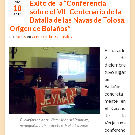
Éxito de la “Conferencia
DIC
18
sobre el VIII Centenario de la
2012
Batalla de las Navas de Tolosa.
Origen de Bolaños”
Por
mars9
en
Conferencias
,
Culturales
El pasado
7 de
diciembre
tuvo lugar
en
Bolaños,
concreta
mente en
el Casino
de la
El conferenciante, Víctor Manuel Ramírez,
Verja, una
acompañado de Francisco Javier Calzado.
conferenc