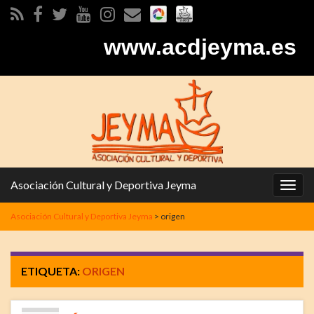
www.acdjeyma.es
Asociación Cultural y Deportiva Jeyma
Alter
la
Asociación Cultural y Deportiva Jeyma
>
origen
nave
ETIQUETA:
ORIGEN