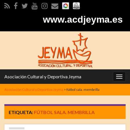
www.acdjeyma.es
Asociación Cultural y Deportiva Jeyma
Alter
la
Asociación Cultural y Deportiva Jeyma
>
fútbol sala. membrilla
nave
ETIQUETA:
FÚTBOL SALA. MEMBRILLA