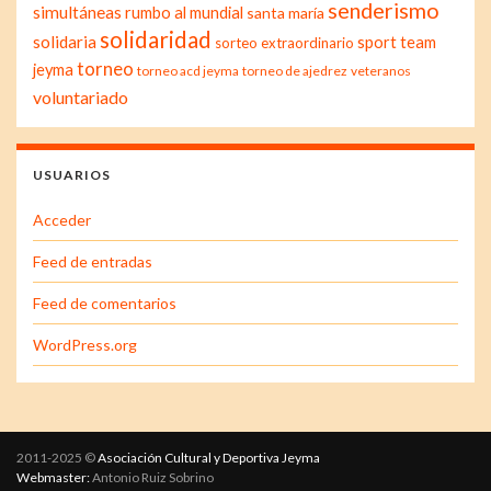
senderismo
simultáneas
rumbo al mundial
santa maría
solidaridad
solidaria
sport team
sorteo extraordinario
torneo
jeyma
torneo acd jeyma
torneo de ajedrez
veteranos
voluntariado
USUARIOS
Acceder
Feed de entradas
Feed de comentarios
WordPress.org
2011-2025 ©
Asociación Cultural y Deportiva Jeyma
Webmaster:
Antonio Ruiz Sobrino