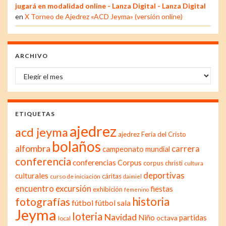
jugará en modalidad online - Lanza Digital - Lanza Digital
en
X Torneo de Ajedrez «ACD Jeyma» (versión online)
ARCHIVO
Archivo
ETIQUETAS
ajedrez
acd jeyma
ajedrez Feria del Cristo
bolaños
alfombra
carrera
campeonato mundial
conferencia
conferencias
Corpus
corpus christi
cultura
deportivas
culturales
cáritas
curso de iniciación
daimiel
excursión
encuentro
fiestas
exhibición
femenino
historia
fotografías
fútbol
fútbol sala
Jeyma
loteria
Navidad
Niño
partidas
octava
local