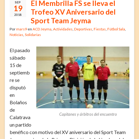
El Membrilla FS se lleva el
SEP
19
Trofeo XV Aniversario del
2018
Sport Team Jeyma
Por
mars9
en
ACD Jeyma
,
Actividades
,
Deportivas
,
Fiestas
,
Fútbol Sala
,
Noticias
,
Solidarias
El pasado
sábado
15 de
septiemb
re se
disputó
en
Bolaños
de
Capitanes y árbitros del encuentro
Calatrava
un partido
benéfico con motivo del XV aniversario del Sport Team