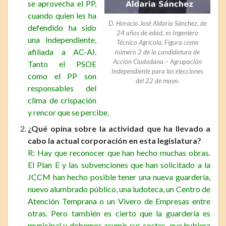
se aprovecha el PP,
cuando quien les ha
D. Horacio José Aldaria Sánchez, de
defendido ha sido
24 años de edad, es Ingeniero
una Independiente,
Técnico Agrícola. Figura como
afiliada a AC-AI.
número 2 de la candidatura de
Acción Ciudadana – Agrupación
Tanto el PSOE
Independiente para las elecciones
como el PP son
del 22 de mayo.
responsables del
clima de crispación
y rencor que se percibe.
¿Qué opina sobre la actividad que ha llevado a
cabo la actual corporación en esta legislatura?
R: Hay que reconocer que han hecho muchas obras.
El Plan E y las subvenciones que han solicitado a la
JCCM han hecho posible tener una nueva guardería,
nuevo alumbrado público, una ludoteca, un Centro de
Atención Temprana o un Vivero de Empresas entre
otras. Pero también es cierto que la guardería es
municipal y debemos asumir sus costes, que hubiera