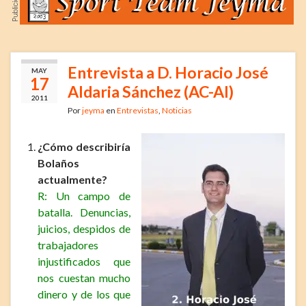
Entrevista a D. Horacio José
MAY
17
Aldaria Sánchez (AC-AI)
2011
Por
jeyma
en
Entrevistas
,
Noticias
¿Cómo describiría
Bolaños
actualmente?
R: Un campo de
batalla. Denuncias,
juicios, despidos de
trabajadores
injustificados que
nos cuestan mucho
dinero y de los que