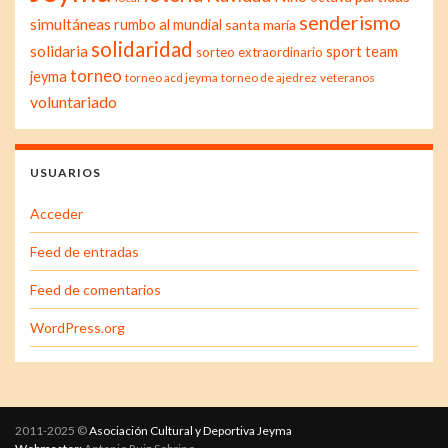
senderismo
simultáneas
rumbo al mundial
santa maría
solidaridad
solidaria
sport team
sorteo extraordinario
torneo
jeyma
torneo acd jeyma
torneo de ajedrez
veteranos
voluntariado
USUARIOS
Acceder
Feed de entradas
Feed de comentarios
WordPress.org
2011-2025 ©
Asociación Cultural y Deportiva Jeyma