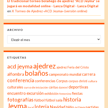
El tradicional torneo bolañego de ajedrez “ACD Jeyma” se
jugará en modalidad online - Lanza Digital - Lanza Digital
en
X Torneo de Ajedrez «ACD Jeyma» (versión online)
ARCHIVO
Archivo
ETIQUETAS
ajedrez
acd jeyma
ajedrez Feria del Cristo
bolaños
alfombra
carrera
campeonato mundial
conferencia
conferencias
Corpus
corpus christi
cultura
deportivas
culturales
cáritas
curso de iniciación
daimiel
excursión
encuentro
fiestas
exhibición
femenino
historia
fotografías
fútbol
fútbol sala
Jeyma
loteria
Navidad
Niño
partidas
octava
local