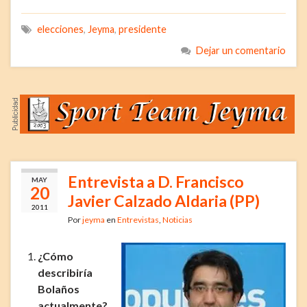
elecciones
,
Jeyma
,
presidente
Dejar un comentario
Entrevista a D. Francisco
MAY
20
Javier Calzado Aldaria (PP)
2011
Por
jeyma
en
Entrevistas
,
Noticias
¿Cómo
describiría
Bolaños
actualmente?