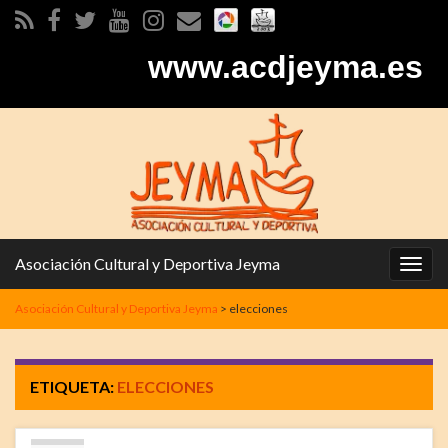
www.acdjeyma.es
Asociación Cultural y Deportiva Jeyma
Alter
la
Asociación Cultural y Deportiva Jeyma
>
elecciones
nave
ETIQUETA:
ELECCIONES