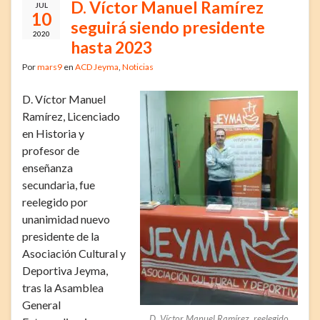
D. Víctor Manuel Ramírez
JUL
10
seguirá siendo presidente
2020
hasta 2023
Por
mars9
en
ACD Jeyma
,
Noticias
D. Víctor Manuel
Ramírez, Licenciado
en Historia y
profesor de
enseñanza
secundaria, fue
reelegido por
unanimidad nuevo
presidente de la
Asociación Cultural y
Deportiva Jeyma,
tras la Asamblea
General
D. Víctor Manuel Ramírez, reelegido