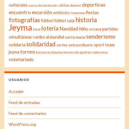
deportivas
culturales
cáritas
curso de iniciación
daimiel
excursión
encuentro
fiestas
exhibición
femenino
historia
fotografías
fútbol
fútbol sala
Jeyma
loteria
Navidad
Niño
partidas
octava
local
senderismo
simultáneas
rumbo al mundial
santa maría
solidaridad
solidaria
sport team
sorteo extraordinario
torneo
jeyma
torneo acd jeyma
torneo de ajedrez
veteranos
voluntariado
USUARIOS
Acceder
Feed de entradas
Feed de comentarios
WordPress.org