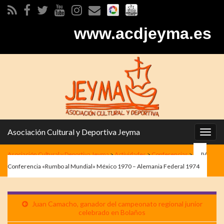
www.acdjeyma.es
Asociación Cultural y Deportiva Jeyma
Alter
la
Asociación Cultural y Deportiva Jeyma
>
Actividades
>
Conferencias
>
IV
nave
Conferencia «Rumbo al Mundial» México 1970 – Alemania Federal 1974
Juan Camacho, ganador del campeonato regional junior
celebrado en Bolaños