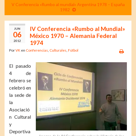
V Conferencia «Rumbo al mundial» Argentina 1978 – España
1982
IV Conferencia «Rumbo al Mundial»
JUN
06
México 1970 – Alemania Federal
2012
1974
Por
VK
en
Conferencias
,
Culturales
,
Fútbol
El pasado
4 de
febrero se
celebró en
la sede de
la
Asociació
n Cultural
y
Deportiva