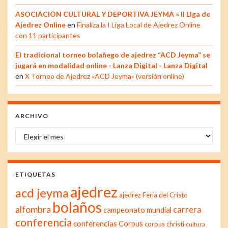
ASOCIACIÓN CULTURAL Y DEPORTIVA JEYMA » II Liga de
Ajedrez Online
en
Finaliza la I Liga Local de Ajedrez Online
con 11 participantes
El tradicional torneo bolañego de ajedrez “ACD Jeyma” se
jugará en modalidad online - Lanza Digital - Lanza Digital
en
X Torneo de Ajedrez «ACD Jeyma» (versión online)
ARCHIVO
Archivo
ETIQUETAS
ajedrez
acd jeyma
ajedrez Feria del Cristo
bolaños
alfombra
carrera
campeonato mundial
conferencia
conferencias
Corpus
corpus christi
cultura