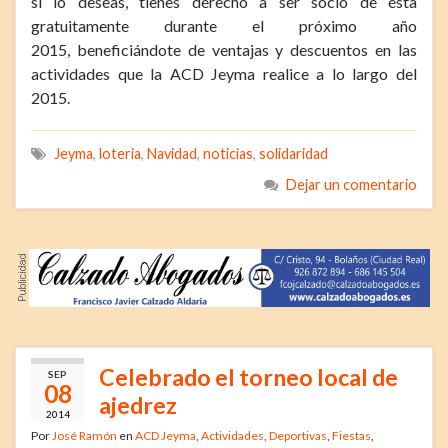
si lo deseas, tienes derecho a ser socio de ésta
gratuitamente durante el próximo año
2015, beneficiándote de ventajas y descuentos en las
actividades que la ACD Jeyma realice a lo largo del
2015.
Jeyma
,
loteria
,
Navidad
,
noticias
,
solidaridad
Dejar un comentario
Celebrado el torneo local de
SEP
08
ajedrez
2014
Por
José Ramón
en
ACD Jeyma
,
Actividades
,
Deportivas
,
Fiestas
,