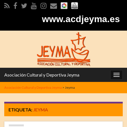
www.acdjeyma.es
Asociación Cultural y Deportiva Jeyma
Alter
la
Asociación Cultural y Deportiva Jeyma
>
Jeyma
nave
ETIQUETA:
JEYMA