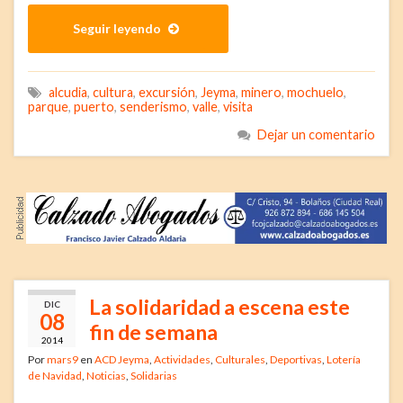
Seguir leyendo
alcudia
,
cultura
,
excursión
,
Jeyma
,
minero
,
mochuelo
,
parque
,
puerto
,
senderismo
,
valle
,
visita
Dejar un comentario
La solidaridad a escena este
DIC
08
fin de semana
2014
Por
mars9
en
ACD Jeyma
,
Actividades
,
Culturales
,
Deportivas
,
Lotería
de Navidad
,
Noticias
,
Solidarias