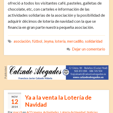
ofreció a todos los visitantes café, pasteles, galletas de
chocolate, etc, con carteles e información de las
actividades solidarias de la asociación y la posibilidad de
adquirir décimos de lotería de navidad con la que se
financia en gran parte nuestra pequeña asociación.
asociación
,
fútbol
,
Jeyma
,
loteria
,
mercadillo
,
solidaridad
Dejar un comentario
Ya a la venta la Lotería de
NOV
12
Navidad
2014
Por
mars9
en
ACD Jeyma
,
Actividades
,
Lotería de Navidad
,
Noticias
,