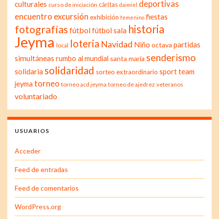
deportivas
culturales
cáritas
curso de iniciación
daimiel
excursión
encuentro
fiestas
exhibición
femenino
historia
fotografías
fútbol
fútbol sala
Jeyma
loteria
Navidad
Niño
partidas
octava
local
senderismo
simultáneas
rumbo al mundial
santa maría
solidaridad
solidaria
sport team
sorteo extraordinario
torneo
jeyma
torneo acd jeyma
torneo de ajedrez
veteranos
voluntariado
USUARIOS
Acceder
Feed de entradas
Feed de comentarios
WordPress.org