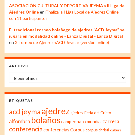
ASOCIACIÓN CULTURAL Y DEPORTIVA JEYMA » II Liga de
Ajedrez Online
en
Finaliza la I Liga Local de Ajedrez Online
con 11 participantes
El tradicional torneo bolañego de ajedrez “ACD Jeyma” se
jugará en modalidad online - Lanza Digital - Lanza Digital
en
X Torneo de Ajedrez «ACD Jeyma» (versión online)
ARCHIVO
Archivo
ETIQUETAS
ajedrez
acd jeyma
ajedrez Feria del Cristo
bolaños
alfombra
carrera
campeonato mundial
conferencia
conferencias
Corpus
corpus christi
cultura