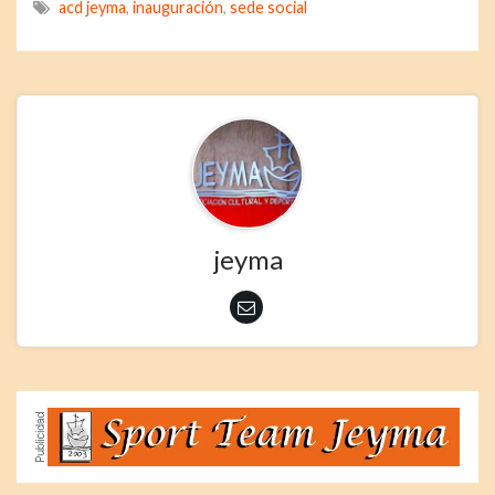
acd jeyma
,
inauguración
,
sede social
jeyma