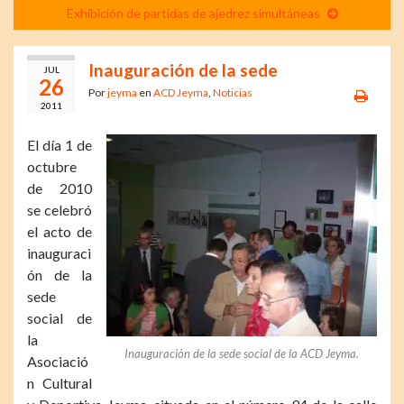
Exhibición de partidas de ajedrez simultáneas
Inauguración de la sede
JUL
26
Por
jeyma
en
ACD Jeyma
,
Noticias
2011
El día 1 de
octubre
de 2010
se celebró
el acto de
inauguraci
ón de la
sede
social de
la
Inauguración de la sede social de la ACD Jeyma.
Asociació
n Cultural