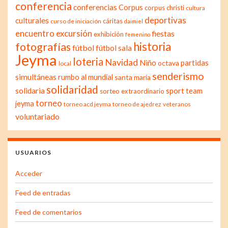
conferencia
conferencias
Corpus
corpus christi
cultura
deportivas
culturales
cáritas
curso de iniciación
daimiel
excursión
encuentro
fiestas
exhibición
femenino
historia
fotografías
fútbol
fútbol sala
Jeyma
loteria
Navidad
Niño
partidas
octava
local
senderismo
simultáneas
rumbo al mundial
santa maría
solidaridad
solidaria
sport team
sorteo extraordinario
torneo
jeyma
torneo acd jeyma
torneo de ajedrez
veteranos
voluntariado
USUARIOS
Acceder
Feed de entradas
Feed de comentarios