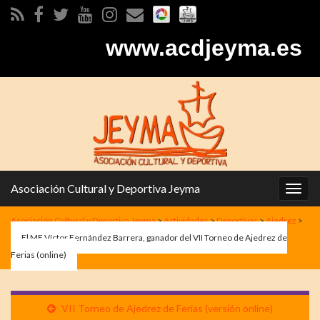
www.acdjeyma.es
Asociación Cultural y Deportiva Jeyma
Alter
la
Asociación Cultural y Deportiva Jeyma
>
Actividades
>
Deportivas
>
Ajedrez
>
nave
El MF Víctor Fernández Barrera, ganador del VII Torneo de Ajedrez de
Ferias (online)
VII Torneo de Ajedrez de Ferias (versión online)