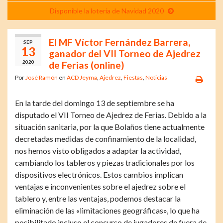
Disponible la lotería de Navidad 2020
El MF Víctor Fernández Barrera,
SEP
13
ganador del VII Torneo de Ajedrez
2020
de Ferias (online)
Por
José Ramón
en
ACD Jeyma
,
Ajedrez
,
Fiestas
,
Noticias
En la tarde del domingo 13 de septiembre se ha
disputado el VII Torneo de Ajedrez de Ferias. Debido a la
situación sanitaria, por la que Bolaños tiene actualmente
decretadas medidas de confinamiento de la localidad,
nos hemos visto obligados a adaptar la actividad,
cambiando los tableros y piezas tradicionales por los
dispositivos electrónicos. Estos cambios implican
ventajas e inconvenientes sobre el ajedrez sobre el
tablero y, entre las ventajas, podemos destacar la
eliminación de las «limitaciones geográficas», lo que ha
posibilitado incluso el concurso de jugadores de fuera de