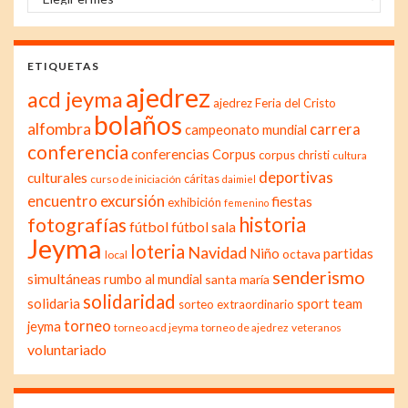
ETIQUETAS
ajedrez
acd jeyma
ajedrez Feria del Cristo
bolaños
alfombra
carrera
campeonato mundial
conferencia
conferencias
Corpus
corpus christi
cultura
deportivas
culturales
cáritas
curso de iniciación
daimiel
excursión
encuentro
fiestas
exhibición
femenino
historia
fotografías
fútbol
fútbol sala
Jeyma
loteria
Navidad
Niño
partidas
octava
local
senderismo
simultáneas
rumbo al mundial
santa maría
solidaridad
solidaria
sport team
sorteo extraordinario
torneo
jeyma
torneo acd jeyma
torneo de ajedrez
veteranos
voluntariado