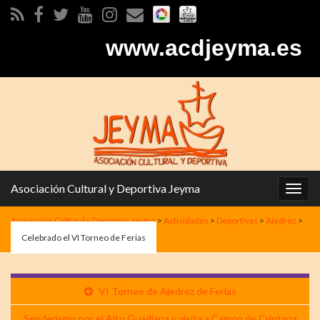
www.acdjeyma.es
Asociación Cultural y Deportiva Jeyma
Alter
la
Asociación Cultural y Deportiva Jeyma
>
Actividades
>
Deportivas
>
Ajedrez
>
nave
Celebrado el VI Torneo de Ferias
VI Torneo de Ajedrez de Ferias
Senderismo por el Alto Guadiana y visita a Campo de Criptana