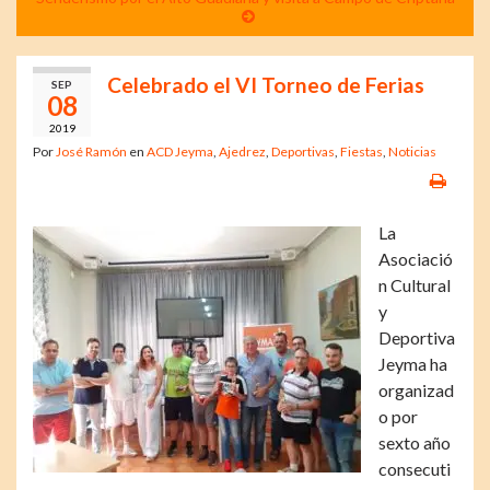
Celebrado el VI Torneo de Ferias
SEP
08
2019
Por
José Ramón
en
ACD Jeyma
,
Ajedrez
,
Deportivas
,
Fiestas
,
Noticias
La
Asociació
n Cultural
y
Deportiva
Jeyma ha
organizad
o por
sexto año
consecuti