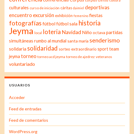
corpus christi
cultura
deportivas
culturales
cáritas
curso de iniciación
daimiel
excursión
encuentro
fiestas
exhibición
femenino
historia
fotografías
fútbol
fútbol sala
Jeyma
loteria
Navidad
Niño
partidas
octava
local
senderismo
simultáneas
rumbo al mundial
santa maría
solidaridad
solidaria
sport team
sorteo extraordinario
torneo
jeyma
torneo acd jeyma
torneo de ajedrez
veteranos
voluntariado
USUARIOS
Acceder
Feed de entradas
Feed de comentarios
WordPress.org