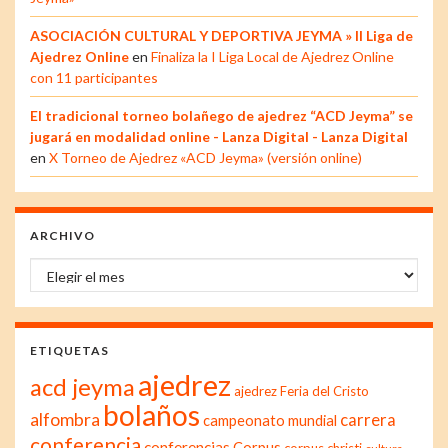
ASOCIACIÓN CULTURAL Y DEPORTIVA JEYMA » II Liga de
Ajedrez Online
en
Finaliza la I Liga Local de Ajedrez Online
con 11 participantes
El tradicional torneo bolañego de ajedrez “ACD Jeyma” se
jugará en modalidad online - Lanza Digital - Lanza Digital
en
X Torneo de Ajedrez «ACD Jeyma» (versión online)
ARCHIVO
Archivo
ETIQUETAS
ajedrez
acd jeyma
ajedrez Feria del Cristo
bolaños
alfombra
carrera
campeonato mundial
conferencia
conferencias
Corpus