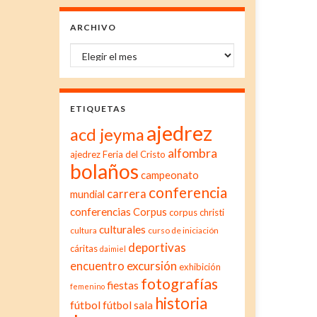
ARCHIVO
Archivo
ETIQUETAS
ajedrez
acd jeyma
alfombra
ajedrez Feria del Cristo
bolaños
campeonato
conferencia
carrera
mundial
conferencias
Corpus
corpus christi
culturales
cultura
curso de iniciación
deportivas
cáritas
daimiel
excursión
encuentro
exhibición
fotografías
fiestas
femenino
historia
fútbol
fútbol sala