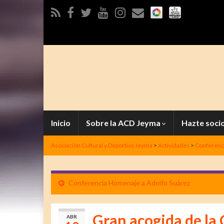
Inicio
Sobre la ACD Jeyma
Hazte soci
Asociación Cultural y Deportiva Jeyma
>
Actividades
>
Conferenc
Conferencia Homenaje a Adolfo Suárez
Gran acogida de la
ABR