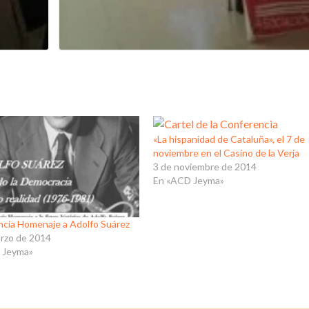
«La hispanidad de Cataluña», el 7 de
noviembre en el Casino de la Verja
3 de noviembre de 2014
En «ACD Jeyma»
cia Homenaje a Adolfo Suárez
rzo de 2014
 Jeyma»