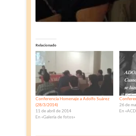
Relacionado
Conferencia Homenaje a Adolfo Suárez
Conferen
(28/3/2014)
26 de ma
11 de abril de 2014
En «ACD
En «Galería de fotos»