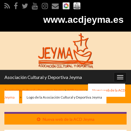
www.acdjeyma.es
Asociación Cultural y Deportiva Jeyma
Alter
la
Asociación Cultural y Deportiva Jeyma
>
ACD Jeyma
>
Nueva web de la ACD
nave
Jeyma
>
Logo de la Asociación Cultural y Deportiva Jeyma
Nueva web de la ACD Jeyma