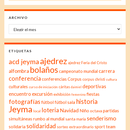
ARCHIVO
Archivo
ETIQUETAS
ajedrez
acd jeyma
ajedrez Feria del Cristo
bolaños
alfombra
carrera
campeonato mundial
conferencia
conferencias
Corpus
corpus christi
cultura
deportivas
culturales
cáritas
curso de iniciación
daimiel
excursión
encuentro
fiestas
exhibición
femenino
historia
fotografías
fútbol
fútbol sala
Jeyma
loteria
Navidad
Niño
partidas
octava
local
senderismo
simultáneas
rumbo al mundial
santa maría
solidaridad
solidaria
sport team
sorteo extraordinario