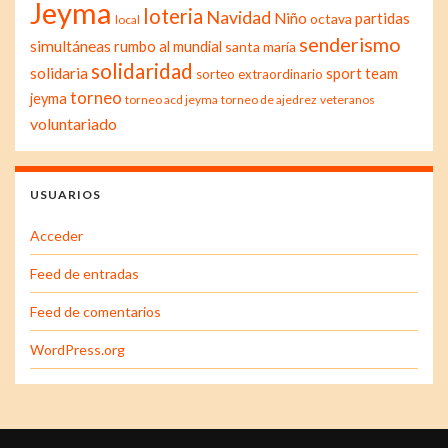
Jeyma
loteria
Navidad
Niño
partidas
octava
local
senderismo
simultáneas
rumbo al mundial
santa maría
solidaridad
solidaria
sport team
sorteo extraordinario
torneo
jeyma
torneo acd jeyma
torneo de ajedrez
veteranos
voluntariado
USUARIOS
Acceder
Feed de entradas
Feed de comentarios
WordPress.org