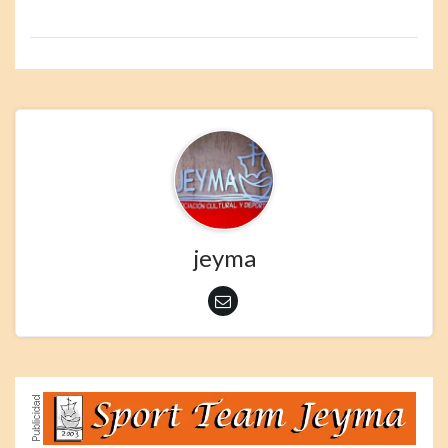
jeyma