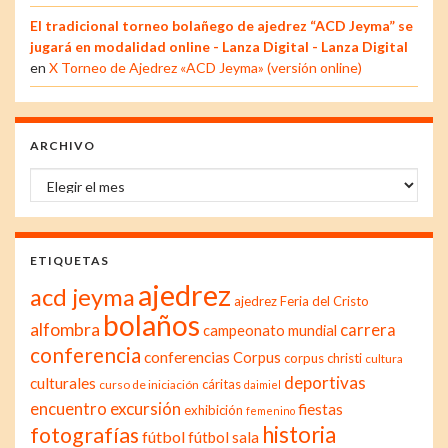
El tradicional torneo bolañego de ajedrez “ACD Jeyma” se
jugará en modalidad online - Lanza Digital - Lanza Digital
en
X Torneo de Ajedrez «ACD Jeyma» (versión online)
ARCHIVO
Archivo
ETIQUETAS
ajedrez
acd jeyma
ajedrez Feria del Cristo
bolaños
alfombra
carrera
campeonato mundial
conferencia
conferencias
Corpus
corpus christi
cultura
deportivas
culturales
cáritas
curso de iniciación
daimiel
excursión
encuentro
fiestas
exhibición
femenino
historia
fotografías
fútbol
fútbol sala