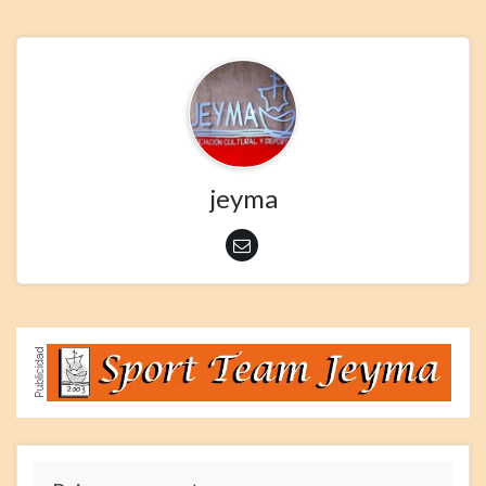
jeyma