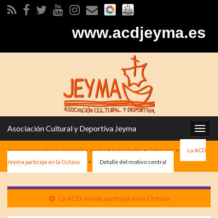
www.acdjeyma.es
Asociación Cultural y Deportiva Jeyma
Alter
la
Asociación Cultural y Deportiva Jeyma
>
Actividades
>
Culturales
>
La ACD
nave
Jeyma participa en la Octava
>
Detalle del motivo central
La ACD Jeyma participa en la Octava