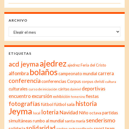
ARCHIVO
Archivo
ETIQUETAS
ajedrez
acd jeyma
ajedrez Feria del Cristo
bolaños
alfombra
carrera
campeonato mundial
conferencia
conferencias
Corpus
corpus christi
cultura
deportivas
culturales
cáritas
curso de iniciación
daimiel
excursión
encuentro
fiestas
exhibición
femenino
historia
fotografías
fútbol
fútbol sala
Jeyma
loteria
Navidad
Niño
partidas
octava
local
senderismo
simultáneas
rumbo al mundial
santa maría
solidaridad
solidaria
sport team
sorteo extraordinario