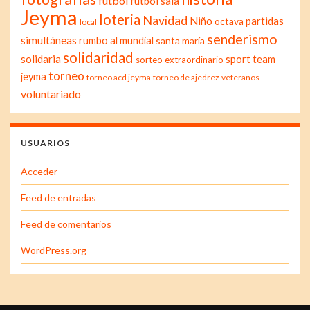
fútbol
fútbol sala
Jeyma
loteria
Navidad
Niño
partidas
octava
local
senderismo
simultáneas
rumbo al mundial
santa maría
solidaridad
solidaria
sport team
sorteo extraordinario
torneo
jeyma
torneo acd jeyma
torneo de ajedrez
veteranos
voluntariado
USUARIOS
Acceder
Feed de entradas
Feed de comentarios
WordPress.org