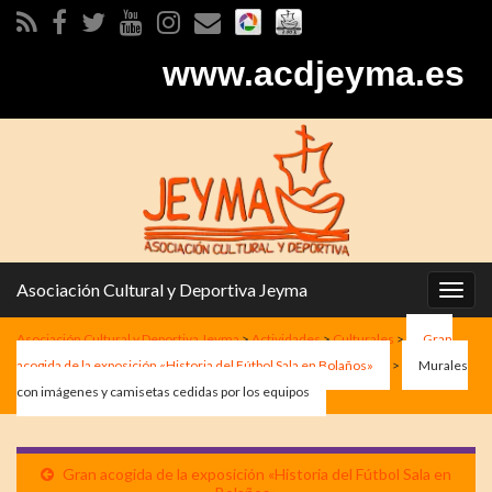
www.acdjeyma.es
Asociación Cultural y Deportiva Jeyma
Alter
la
Asociación Cultural y Deportiva Jeyma
>
Actividades
>
Culturales
>
Gran
nave
acogida de la exposición «Historia del Fútbol Sala en Bolaños»
>
Murales
con imágenes y camisetas cedidas por los equipos
Gran acogida de la exposición «Historia del Fútbol Sala en