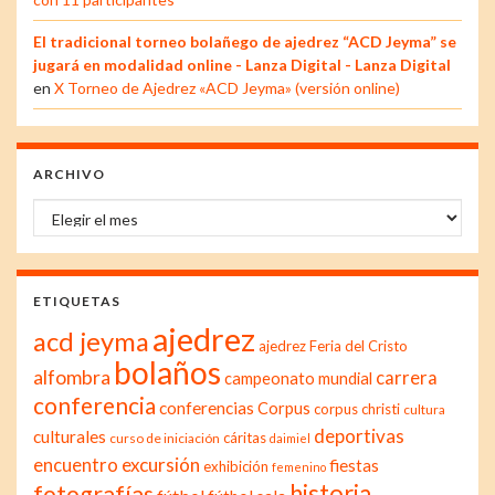
El tradicional torneo bolañego de ajedrez “ACD Jeyma” se
jugará en modalidad online - Lanza Digital - Lanza Digital
en
X Torneo de Ajedrez «ACD Jeyma» (versión online)
ARCHIVO
Archivo
ETIQUETAS
ajedrez
acd jeyma
ajedrez Feria del Cristo
bolaños
alfombra
carrera
campeonato mundial
conferencia
conferencias
Corpus
corpus christi
cultura
deportivas
culturales
cáritas
curso de iniciación
daimiel
excursión
encuentro
fiestas
exhibición
femenino
historia
fotografías