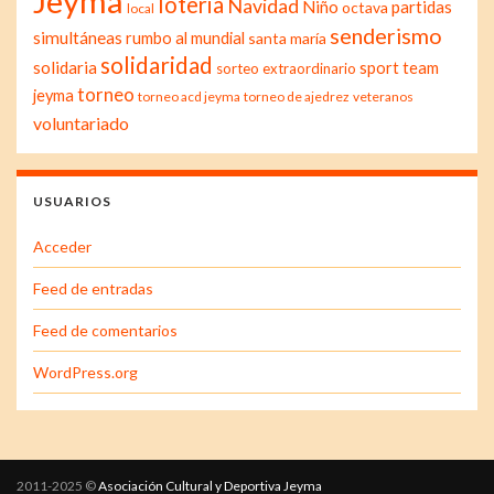
Jeyma
loteria
Navidad
Niño
partidas
octava
local
senderismo
simultáneas
rumbo al mundial
santa maría
solidaridad
solidaria
sport team
sorteo extraordinario
torneo
jeyma
torneo acd jeyma
torneo de ajedrez
veteranos
voluntariado
USUARIOS
Acceder
Feed de entradas
Feed de comentarios
WordPress.org
2011-2025 ©
Asociación Cultural y Deportiva Jeyma