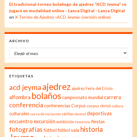
El tradicional torneo bolañego de ajedrez “ACD Jeyma” se
jugará en modalidad online - Lanza Digital - Lanza Digital
en
X Torneo de Ajedrez «ACD Jeyma» (versión online)
ARCHIVO
Archivo
ETIQUETAS
ajedrez
acd jeyma
ajedrez Feria del Cristo
bolaños
alfombra
carrera
campeonato mundial
conferencia
conferencias
Corpus
corpus christi
cultura
deportivas
culturales
cáritas
curso de iniciación
daimiel
excursión
encuentro
fiestas
exhibición
femenino
historia
fotografías
fútbol
fútbol sala