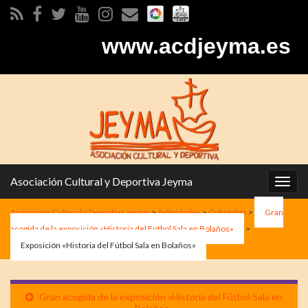
www.acdjeyma.es
Asociación Cultural y Deportiva Jeyma
Alter
la
Asociación Cultural y Deportiva Jeyma
>
Actividades
>
Culturales
>
Gran
nave
acogida de la exposición «Historia del Fútbol Sala en Bolaños»
>
Exposición «Historia del Fútbol Sala en Bolaños»
Gran acogida de la exposición «Historia del Fútbol Sala en