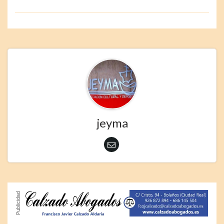
jeyma