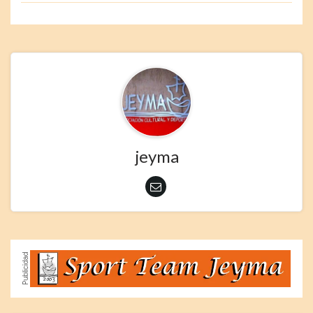
jeyma