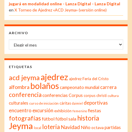
jugará en modalidad online - Lanza Digital - Lanza Digital
en
X Torneo de Ajedrez «ACD Jeyma» (versión online)
ARCHIVO
Archivo
ETIQUETAS
ajedrez
acd jeyma
ajedrez Feria del Cristo
bolaños
alfombra
carrera
campeonato mundial
conferencia
conferencias
Corpus
corpus christi
cultura
deportivas
culturales
cáritas
curso de iniciación
daimiel
excursión
encuentro
fiestas
exhibición
femenino
historia
fotografías
fútbol
fútbol sala
Jeyma
loteria
Navidad
Niño
partidas
octava
local