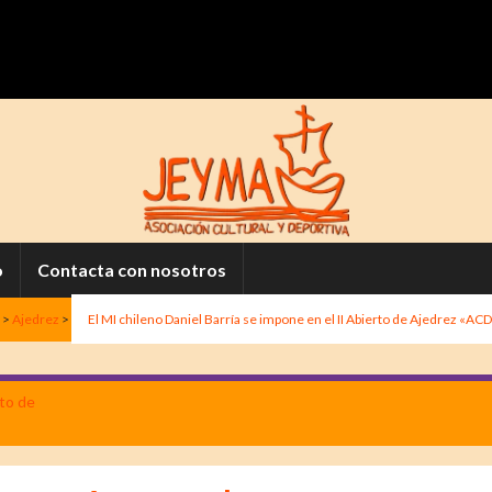
o
Contacta con nosotros
>
Ajedrez
>
El MI chileno Daniel Barría se impone en el II Abierto de Ajedrez «A
rto de