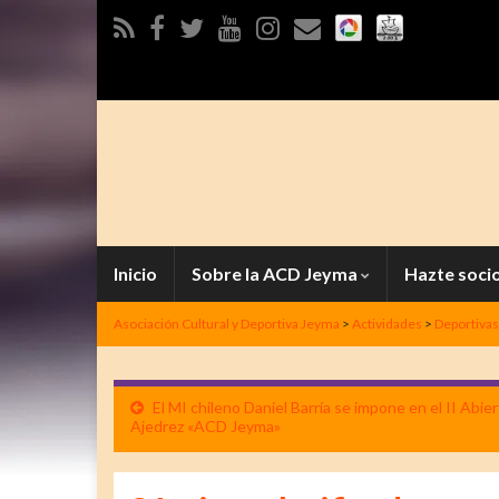
Inicio
Sobre la ACD Jeyma
Hazte soci
Asociación Cultural y Deportiva Jeyma
>
Actividades
>
Deportivas
El MI chileno Daniel Barría se impone en el II Abie
Ajedrez «ACD Jeyma»