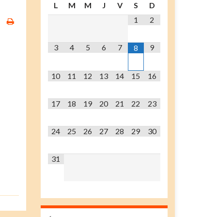
L
M
M
J
V
S
D
1
2
3
4
5
6
7
9
8
10
11
12
13
14
15
16
17
18
19
20
21
22
23
24
25
26
27
28
29
30
31