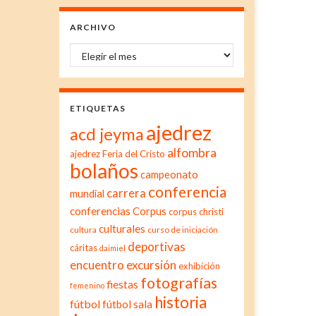
ARCHIVO
Archivo
ETIQUETAS
ajedrez
acd jeyma
alfombra
ajedrez Feria del Cristo
bolaños
campeonato
conferencia
carrera
mundial
conferencias
Corpus
corpus christi
culturales
cultura
curso de iniciación
deportivas
cáritas
daimiel
excursión
encuentro
exhibición
fotografías
fiestas
femenino
historia
fútbol
fútbol sala