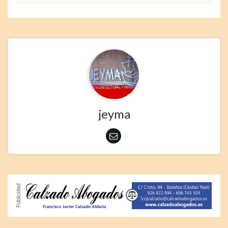
jeyma