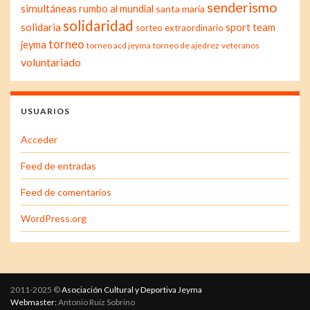
senderismo
simultáneas
rumbo al mundial
santa maría
solidaridad
solidaria
sport team
sorteo extraordinario
torneo
jeyma
torneo acd jeyma
torneo de ajedrez
veteranos
voluntariado
USUARIOS
Acceder
Feed de entradas
Feed de comentarios
WordPress.org
2011-2025 ©
Asociación Cultural y Deportiva Jeyma
Webmaster:
Antonio Ruiz Sobrino