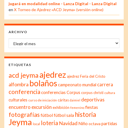
jugará en modalidad online - Lanza Digital - Lanza Digital
en
X Torneo de Ajedrez «ACD Jeyma» (versión online)
ARCHIVO
Archivo
ETIQUETAS
ajedrez
acd jeyma
ajedrez Feria del Cristo
bolaños
alfombra
carrera
campeonato mundial
conferencia
conferencias
Corpus
corpus christi
cultura
deportivas
culturales
cáritas
curso de iniciación
daimiel
excursión
encuentro
fiestas
exhibición
femenino
historia
fotografías
fútbol
fútbol sala
Jeyma
loteria
Navidad
Niño
partidas
octava
local