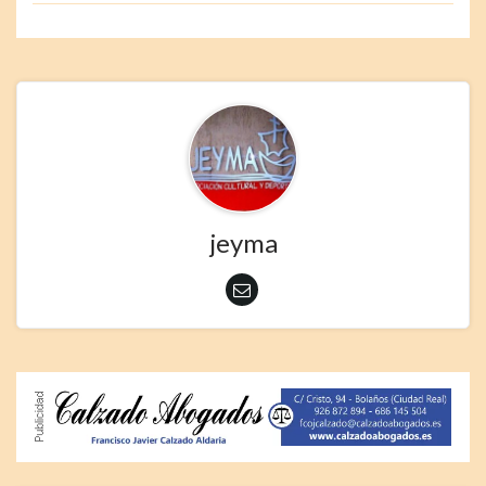
jeyma