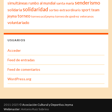
senderismo
simultáneas
rumbo al mundial
santa maría
solidaridad
solidaria
sport team
sorteo extraordinario
torneo
jeyma
torneo acd jeyma
torneo de ajedrez
veteranos
voluntariado
USUARIOS
Acceder
Feed de entradas
Feed de comentarios
WordPress.org
2011-2025 ©
Asociación Cultural y Deportiva Jeyma
Webmaster:
Antonio Ruiz Sobrino