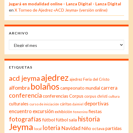
jugará en modalidad online - Lanza Digital - Lanza Digital
en
X Torneo de Ajedrez «ACD Jeyma» (versión online)
ARCHIVO
Archivo
ETIQUETAS
ajedrez
acd jeyma
ajedrez Feria del Cristo
bolaños
alfombra
carrera
campeonato mundial
conferencia
conferencias
Corpus
corpus christi
cultura
deportivas
culturales
cáritas
curso de iniciación
daimiel
excursión
encuentro
fiestas
exhibición
femenino
historia
fotografías
fútbol
fútbol sala
Jeyma
loteria
Navidad
Niño
partidas
octava
local