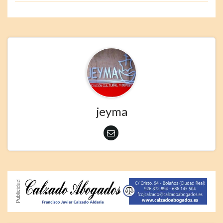
jeyma