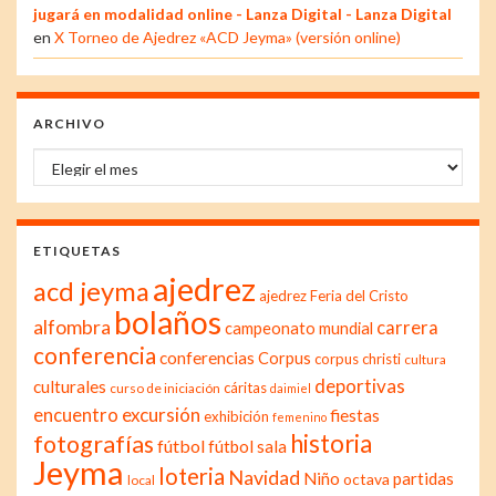
jugará en modalidad online - Lanza Digital - Lanza Digital
en
X Torneo de Ajedrez «ACD Jeyma» (versión online)
ARCHIVO
Archivo
ETIQUETAS
ajedrez
acd jeyma
ajedrez Feria del Cristo
bolaños
alfombra
carrera
campeonato mundial
conferencia
conferencias
Corpus
corpus christi
cultura
deportivas
culturales
cáritas
curso de iniciación
daimiel
excursión
encuentro
fiestas
exhibición
femenino
historia
fotografías
fútbol
fútbol sala
Jeyma
loteria
Navidad
Niño
partidas
octava
local