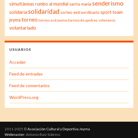
senderismo
simultáneas
rumbo al mundial
santa maría
solidaridad
solidaria
sport team
sorteo extraordinario
torneo
jeyma
torneo acd jeyma
torneo de ajedrez
veteranos
voluntariado
USUARIOS
Acceder
Feed de entradas
Feed de comentarios
WordPress.org
2011-2025 ©
Asociación Cultural y Deportiva Jeyma
Webmaster:
Antonio Ruiz Sobrino