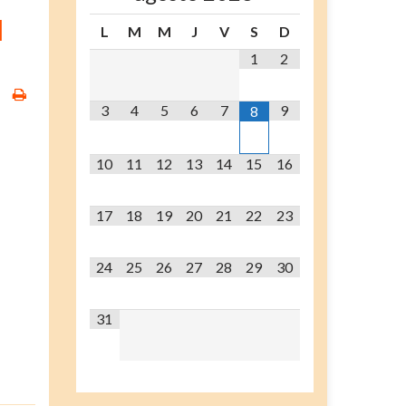
l
L
M
M
J
V
S
D
1
2
3
4
5
6
7
9
8
10
11
12
13
14
15
16
17
18
19
20
21
22
23
24
25
26
27
28
29
30
31