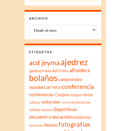
ARCHIVO
Archivo
ETIQUETAS
ajedrez
acd jeyma
alfombra
ajedrez Feria del Cristo
bolaños
campeonato
conferencia
carrera
mundial
conferencias
Corpus
corpus christi
culturales
cultura
curso de iniciación
deportivas
cáritas
daimiel
excursión
encuentro
exhibición
fotografías
fiestas
femenino