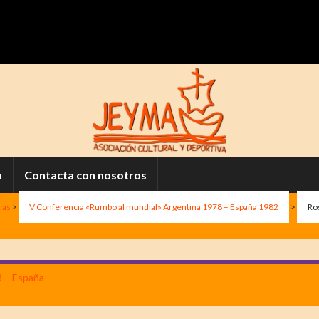
o
Contacta con nosotros
ias
>
V Conferencia «Rumbo al mundial» Argentina 1978 – España 1982
>
Ros
8 – España