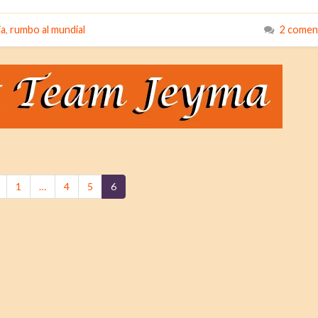
ia
,
rumbo al mundial
2 comen
1
…
4
5
6