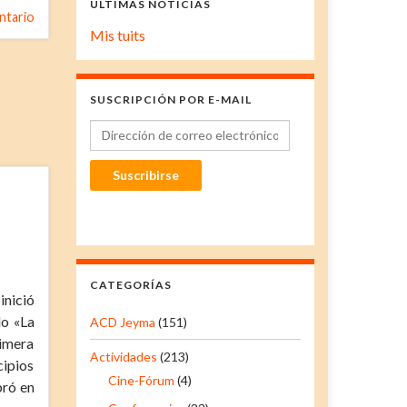
ÚLTIMAS NOTICIAS
ntario
Mis tuits
SUSCRIPCIÓN POR E-MAIL
Dirección de correo electrónico
Suscribirse
CATEGORÍAS
inició
do «La
ACD Jeyma
(151)
imera
Actividades
(213)
cipios
Cine-Fórum
(4)
bró en