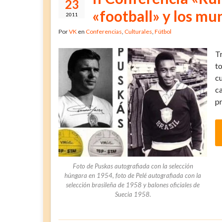
23
«football» y los mu
2011
Por
VK
en
Conferencias
,
Culturales
,
Fútbol
T
t
c
c
pr
Foto de Puskas autografiada con la selección
húngara en 1954, foto de Pelé autografiada con la
selección brasileña de 1958 y balones oficiales de
Suecia 1958.