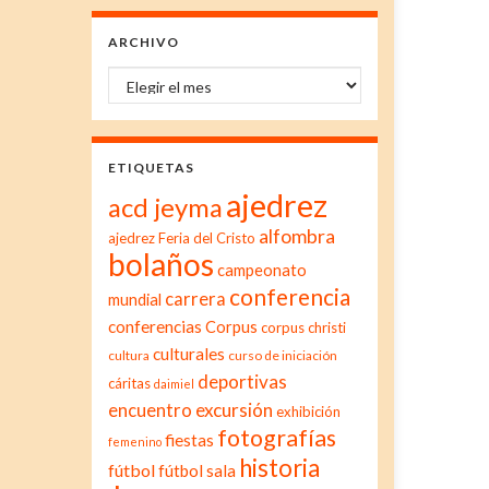
ARCHIVO
Archivo
ETIQUETAS
ajedrez
acd jeyma
alfombra
ajedrez Feria del Cristo
bolaños
campeonato
conferencia
carrera
mundial
conferencias
Corpus
corpus christi
culturales
cultura
curso de iniciación
deportivas
cáritas
daimiel
excursión
encuentro
exhibición
fotografías
fiestas
femenino
historia
fútbol
fútbol sala