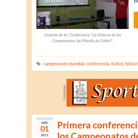
Br
Instante de la I Conferencia “La Historia de los
Campeonatos del Mundo de Fútbol”.
campeonato mundial
,
conferencia
,
fútbol
,
histor
Primera conferenci
ABR
01
los Campeonatos d
2011