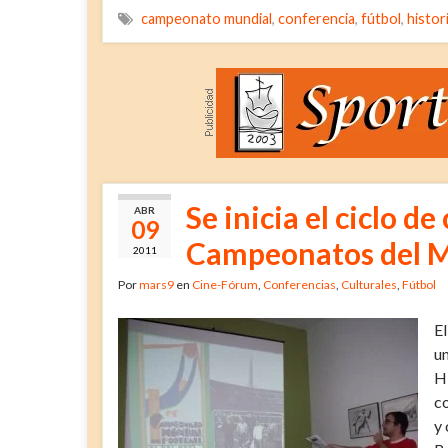
campeonato mundial
,
conferencia
,
fútbol
,
histor
Se inicia el ciclo d
ABR
09
Campeonatos del M
2011
Por
mars9
en
Cine-Fórum
,
Conferencias
,
Culturales
,
Fútbol
El
u
H
co
y 