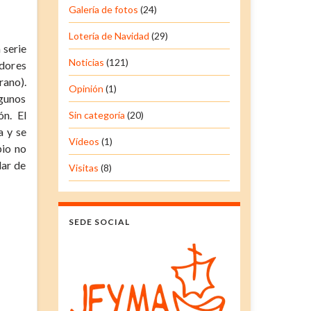
Galería de fotos
(24)
Lotería de Navidad
(29)
 serie
Noticias
(121)
idores
rano).
Opinión
(1)
lgunos
ón. El
Sin categoría
(20)
a y se
Vídeos
(1)
pio no
lar de
Visitas
(8)
SEDE SOCIAL