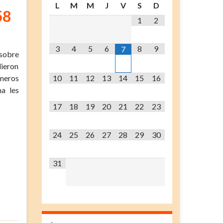
L
M
M
J
V
S
D
58
1
2
3
4
5
6
8
9
7
 sobre
dieron
imeros
10
11
12
13
14
15
16
a les
17
18
19
20
21
22
23
24
25
26
27
28
29
30
31