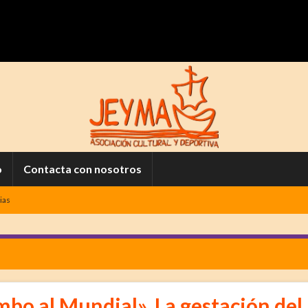
o
Contacta con nosotros
ias
bo al Mundial». La gestación del