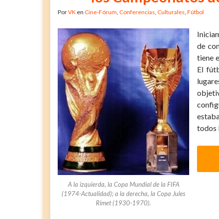
Por
VK
en
Cine-Fórum
,
Conferencias
,
Culturales
,
Fútbol
Inicia
de con
tiene 
El fút
lugare
objeti
config
estaba
todos 
A la izquierda, la Copa Mundial de la FIFA
(1974-Actualidad); a la derecha, la Copa Jules
Rimet (1930-1970).