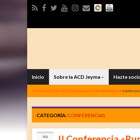
Inicio
Sobre la ACD Jeyma
Hazte soci
Asociación Cultural y Deportiva Jeyma
>
Actividades
>
Conferenc
CATEGORÍA:
CONFERENCIAS
II Conferencia «Rum
JUL