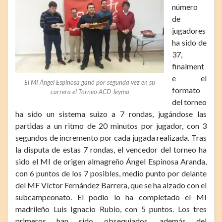
número
de
jugadores
ha sido de
37,
finalment
e el
El MI Ángel Espinosa ganó por segunda vez en su
formato
carrera el Torneo ACD Jeyma
del torneo
ha sido un sistema suizo a 7 rondas, jugándose las
partidas a un ritmo de 20 minutos por jugador, con 3
segundos de incremento por cada jugada realizada. Tras
la disputa de estas 7 rondas, el vencedor del torneo ha
sido el MI de origen almagreño Ángel Espinosa Aranda,
con 6 puntos de los 7 posibles, medio punto por delante
del MF Víctor Fernández Barrera, que se ha alzado con el
subcampeonato. El podio lo ha completado el MI
madrileño Luis Ignacio Rubio, con 5 puntos. Los tres
primeros han sido obsequiados, además del