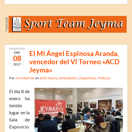
El MI Ángel Espinosa Aranda,
ENE
08
vencedor del VI Torneo «ACD
2017
Jeyma»
Por
José Ramón
en
ACD Jeyma
,
Actividades
,
Deportivas
,
Noticias
El día 8 de
enero ha
tenido
lugar en la
Sala de
Exposicio