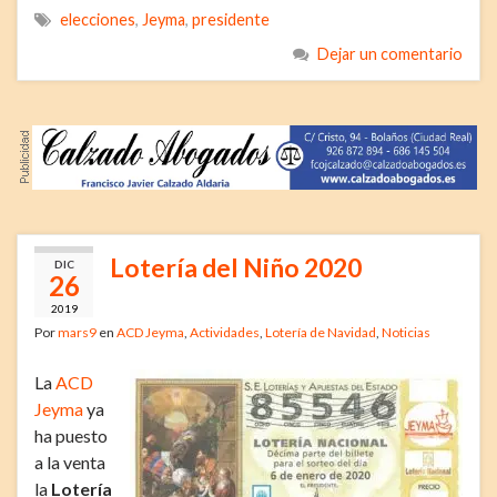
elecciones
,
Jeyma
,
presidente
Dejar un comentario
Lotería del Niño 2020
DIC
26
2019
Por
mars9
en
ACD Jeyma
,
Actividades
,
Lotería de Navidad
,
Noticias
La
ACD
Jeyma
ya
ha puesto
a la venta
la
Lotería