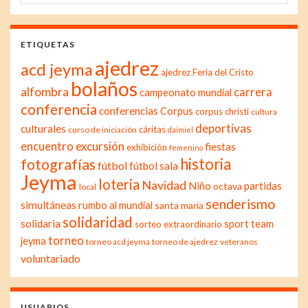
ETIQUETAS
ajedrez
acd jeyma
ajedrez Feria del Cristo
bolaños
alfombra
carrera
campeonato mundial
conferencia
conferencias
Corpus
corpus christi
cultura
deportivas
culturales
cáritas
curso de iniciación
daimiel
excursión
encuentro
fiestas
exhibición
femenino
historia
fotografías
fútbol
fútbol sala
Jeyma
loteria
Navidad
Niño
partidas
octava
local
senderismo
simultáneas
rumbo al mundial
santa maría
solidaridad
solidaria
sport team
sorteo extraordinario
torneo
jeyma
torneo acd jeyma
torneo de ajedrez
veteranos
voluntariado
USUARIOS