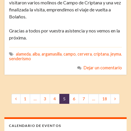
visitaron varios molinos de Campo de Criptana y una vez
finalizada la visita, emprendimos el viaje de vuelta a
Bolaños.
Gracias a todos por vuestra asistencia y nos vemos en la
próxima.
alameda
,
alba
,
argamasilla
,
campo
,
cervera
,
criptana
,
jeyma.
senderismo
Dejar un comentario
1
…
3
4
5
6
7
…
18
CALENDARIO DE EVENTOS