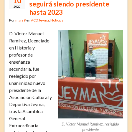
10
seguirá siendo presidente
2020
hasta 2023
Por
mars9
en
ACD Jeyma
,
Noticias
D. Víctor Manuel
Ramírez, Licenciado
en Historia y
profesor de
enseñanza
secundaria, fue
reelegido por
unanimidad nuevo
presidente de la
Asociación Cultural y
Deportiva Jeyma,
tras la Asamblea
General
D. Víctor Manuel Ramírez, reelegido
Extraordinaria
presidente