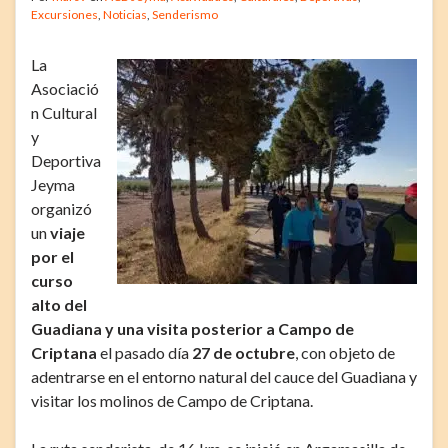
Excursiones
,
Noticias
,
Senderismo
La
Asociació
n Cultural
y
Deportiva
Jeyma
organizó
un
viaje
por el
curso
alto del
Guadiana y una visita posterior a Campo de
Criptana
el pasado día
27 de octubre
, con objeto de
adentrarse en el entorno natural del cauce del Guadiana y
visitar los molinos de Campo de Criptana.