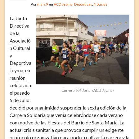
Por
mars9
en
ACD Jeyma
,
Deportivas
,
Noticias
La Junta
Directiva
de la
Asociació
n Cultural
y
Deportiva
Jeyma, en
reunión
celebrada
Carrera Solidaria «ACD Jeyma»
el pasado
5 de Julio,
decidió por unanimidad suspender la sexta edición de la
Carrera Solidaria que venía celebrándose cada verano
con motivo de las Fiestas del Barrio de Santa María. La
actual crisis sanitaria que provoca cumplir un exigente
protocolo organizativo para poder realizar la carrera y la