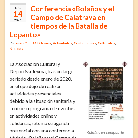
Conferencia «Bolaños y el
DIC
14
Campo de Calatrava en
2021
tiempos de la Batalla de
Lepanto»
Por
mars9
en
ACD Jeyma
,
Actividades
,
Conferencias
,
Culturales
,
Noticias
La Asociación Cultural y
Deportiva Jeyma, tras un largo
periodo desde enero de 2020,
en el que dejó de realizar
actividades presenciales
debido a la situación sanitaria y
centró su programa de eventos
en actividades online y
solidarias, retoma su agenda
presencial con una conferencia
Bolaños en tiempos de
titulada «Bolaños y el Campo de