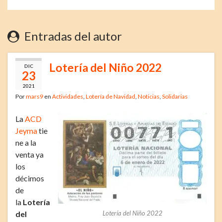
Entradas del autor
Lotería del Niño 2022
DIC
23
2021
Por
mars9
en
Actividades
,
Lotería de Navidad
,
Noticias
,
Solidarias
La
ACD
Jeyma
tie
ne a la
venta ya
los
décimos
de
la
Lotería
del
Lotería del Niño 2022