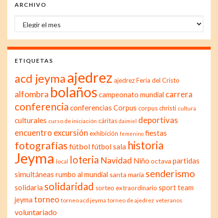
ARCHIVO
Archivo
ETIQUETAS
ajedrez
acd jeyma
ajedrez Feria del Cristo
bolaños
alfombra
carrera
campeonato mundial
conferencia
conferencias
Corpus
corpus christi
cultura
deportivas
culturales
cáritas
curso de iniciación
daimiel
excursión
encuentro
fiestas
exhibición
femenino
historia
fotografías
fútbol
fútbol sala
Jeyma
loteria
Navidad
Niño
partidas
octava
local
senderismo
simultáneas
rumbo al mundial
santa maría
solidaridad
solidaria
sport team
sorteo extraordinario
torneo
jeyma
torneo acd jeyma
torneo de ajedrez
veteranos
voluntariado