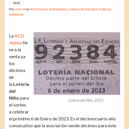
2022
Por
mars9
en
ACD Jeyma
,
Actividades
,
Lotería de Navidad
,
Noticias
,
Solidarias
La
ACD
Jeyma
tie
ne a la
venta ya
los
décimos
de
la
Lotería
del
Niño
para
Lotería del Niño 2023
el sorteo
a celebrar
el próximo 6 de Enero de 2023. Es el decimocuarto año
consecutivo que la asociación vende décimos para este