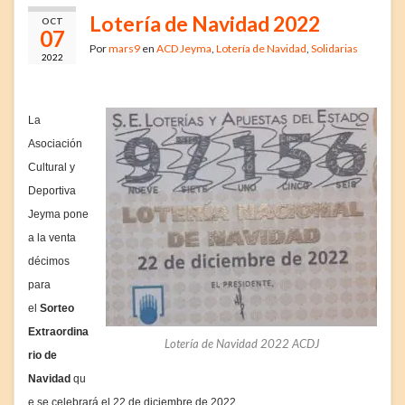
Lotería de Navidad 2022
OCT
07
Por
mars9
en
ACD Jeyma
,
Lotería de Navidad
,
Solidarias
2022
La
Asociación
Cultural y
Deportiva
Jeyma pone
a la venta
décimos
para
el
Sorteo
Extraordina
Lotería de Navidad 2022 ACDJ
rio de
Navidad
qu
e se celebrará el 22 de diciembre de 2022.