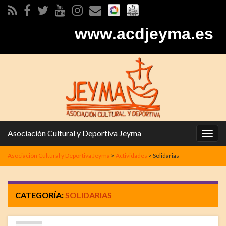
www.acdjeyma.es
Asociación Cultural y Deportiva Jeyma
Alter
la
Asociación Cultural y Deportiva Jeyma
>
Actividades
>
Solidarias
nave
CATEGORÍA:
SOLIDARIAS