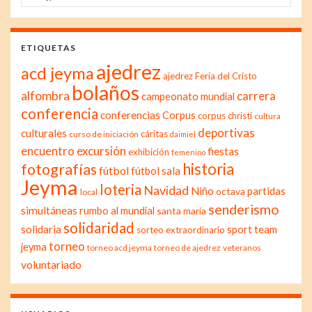
ETIQUETAS
ajedrez
acd jeyma
ajedrez Feria del Cristo
bolaños
alfombra
carrera
campeonato mundial
conferencia
conferencias
Corpus
corpus christi
cultura
deportivas
culturales
cáritas
curso de iniciación
daimiel
excursión
encuentro
fiestas
exhibición
femenino
historia
fotografías
fútbol
fútbol sala
Jeyma
loteria
Navidad
Niño
partidas
octava
local
senderismo
simultáneas
rumbo al mundial
santa maría
solidaridad
solidaria
sport team
sorteo extraordinario
torneo
jeyma
torneo acd jeyma
torneo de ajedrez
veteranos
voluntariado