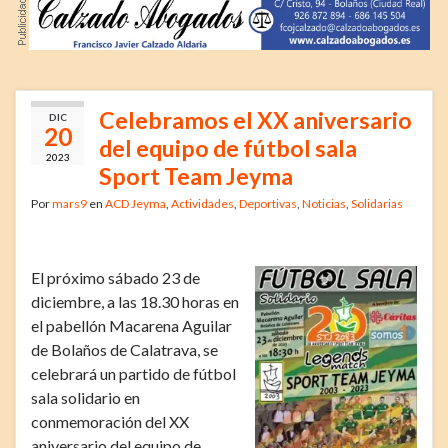
Celebramos el XX aniversario
DIC
20
del equipo de fútbol sala
2023
Sport Team Jeyma
Por
mars9
en
ACD Jeyma
,
Actividades
,
Deportivas
,
Noticias
,
Solidarias
El próximo sábado 23 de
diciembre, a las 18.30 horas en
el pabellón Macarena Aguilar
de Bolaños de Calatrava, se
celebrará un partido de fútbol
sala solidario en
conmemoración del XX
aniversario del equipo de