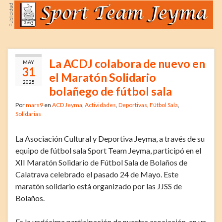
La ACDJ colabora de nuevo en
MAY
31
el Maratón Solidario
2025
bolañego de fútbol sala
Por
mars9
en
ACD Jeyma
,
Actividades
,
Deportivas
,
Fútbol Sala
,
Solidarias
La Asociación Cultural y Deportiva Jeyma, a través de su
equipo de fútbol sala Sport Team Jeyma, participó en el
XII Maratón Solidario de Fútbol Sala de Bolaños de
Calatrava celebrado el pasado 24 de Mayo. Este
maratón solidario está organizado por las JJSS de
Bolaños.
Es la undécima participación de nuestra asociación, en un