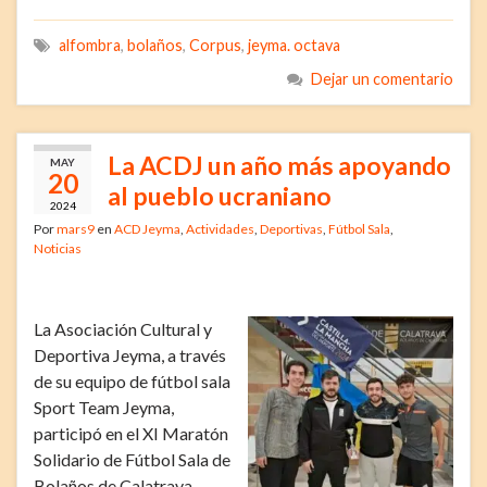
alfombra
,
bolaños
,
Corpus
,
jeyma. octava
Dejar un comentario
La ACDJ un año más apoyando
MAY
20
al pueblo ucraniano
2024
Por
mars9
en
ACD Jeyma
,
Actividades
,
Deportivas
,
Fútbol Sala
,
Noticias
La Asociación Cultural y
Deportiva Jeyma, a través
de su equipo de fútbol sala
Sport Team Jeyma,
participó en el XI Maratón
Solidario de Fútbol Sala de
Bolaños de Calatrava