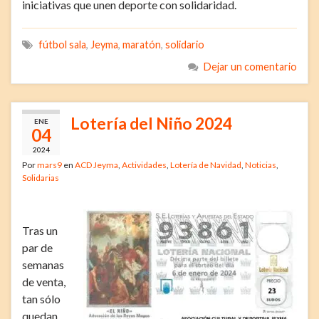
iniciativas que unen deporte con solidaridad.
fútbol sala
,
Jeyma
,
maratón
,
solidario
Dejar un comentario
Lotería del Niño 2024
ENE
04
2024
Por
mars9
en
ACD Jeyma
,
Actividades
,
Lotería de Navidad
,
Noticias
,
Solidarias
Tras un
par de
semanas
de venta,
tan sólo
quedan