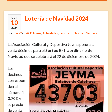
Lotería de Navidad 2024
OCT
10
2024
Por
mars9
en
ACD Jeyma
,
Actividades
,
Lotería de Navidad
,
Noticias
La Asociación Cultural y Deportiva Jeyma pone a la
venta décimos para el
Sorteo Extraordinario de
Navidad
que se celebrará el 22 de diciembre de 2024.
Los
décimos
correspon
den al
número
4
3.703
, y
su precio
de venta