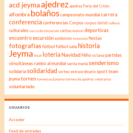
ajedrez
acd jeyma
ajedrez Feria del Cristo
bolaños
alfombra
carrera
campeonato mundial
conferencia
conferencias
Corpus
corpus christi
cultura
deportivas
culturales
cáritas
curso de iniciación
daimiel
excursión
encuentro
fiestas
exhibición
femenino
historia
fotografías
fútbol
fútbol sala
Jeyma
loteria
Navidad
Niño
partidas
octava
local
senderismo
simultáneas
rumbo al mundial
santa maría
solidaridad
solidaria
sport team
sorteo extraordinario
torneo
jeyma
torneo acd jeyma
torneo de ajedrez
veteranos
voluntariado
USUARIOS
Acceder
Feed de entradas