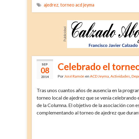
ajedrez
,
torneo acd jeyma
Celebrado el torneo
SEP
08
Por
José Ramón
en
ACD Jeyma
,
Actividades
,
Depo
2014
Tras unos cuantos años de ausencia en la progra
torneo local de ajedrez que se venía celebrando e
de la Columna. El objetivo de la asociación con e
complementando al torneo de ajedrez que durante