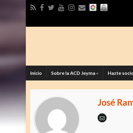
Inicio
Sobre la ACD Jeyma
Hazte soci
José Ra