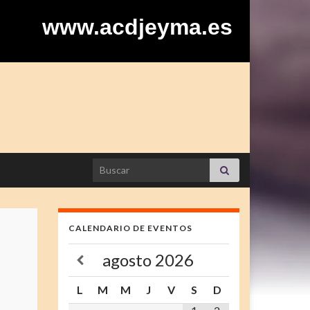
www.acdjeyma.es
Search for:
CALENDARIO DE EVENTOS
agosto
2026
L
M
M
J
V
S
D