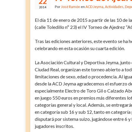
22
Por
José Ramón
en
ACD Jeyma
,
Actividades
,
Depo
2014
El día 11 de enero de 2015 a partir de las 10 de 
(calle Toledillo nº 23) el IV Torneo de Ajedrez 
Tras las ediciones anteriores, este evento se ha 
celebrando en esta ocasión su cuarta edición.
La Asociación Cultural y Deportiva Jeyma, junto
Ciudad Real, organizan este torneo abierto a todo
limitaciones de sexo, edad o procedencia. Al igua
desde la ACD Jeyma agradecemos el esfuerzo de
especialmente Electro de Toro Gil o Calzado Ab
en juego 550 euros en premios más diferentes lot
categorías general y local. Además, se entregará
en categoría sub 16 y sub 12, tanto en categoría 
disputará por sistema suizo, jugándose entre 6 y
jugadores inscritos.