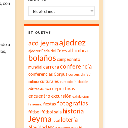
s, con
Archivo
ETIQUETAS
ajedrez
acd jeyma
tado a
alfombra
dos,
ajedrez Feria del Cristo
bolaños
campeonato
conferencia
carrera
mundial
conferencias
Corpus
corpus christi
culturales
cultura
curso de iniciación
deportivas
cáritas
daimiel
excursión
encuentro
exhibición
fotografías
fiestas
femenino
historia
fútbol
fútbol sala
Jeyma
loteria
local
Navidad
Niño
partidas
octava