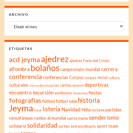
ARCHIVO
Archivo
ETIQUETAS
ajedrez
acd jeyma
ajedrez Feria del Cristo
bolaños
alfombra
carrera
campeonato mundial
conferencia
conferencias
Corpus
corpus christi
cultura
deportivas
culturales
cáritas
curso de iniciación
daimiel
excursión
encuentro
fiestas
exhibición
femenino
historia
fotografías
fútbol
fútbol sala
Jeyma
loteria
Navidad
Niño
partidas
octava
local
senderismo
simultáneas
rumbo al mundial
santa maría
solidaridad
solidaria
sport team
sorteo extraordinario