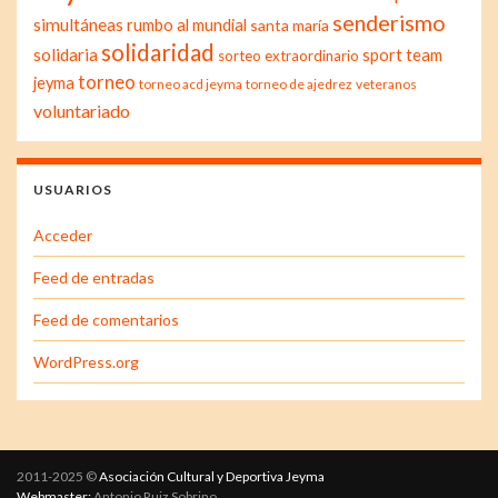
senderismo
simultáneas
rumbo al mundial
santa maría
solidaridad
solidaria
sport team
sorteo extraordinario
torneo
jeyma
torneo acd jeyma
torneo de ajedrez
veteranos
voluntariado
USUARIOS
Acceder
Feed de entradas
Feed de comentarios
WordPress.org
2011-2025 ©
Asociación Cultural y Deportiva Jeyma
Webmaster:
Antonio Ruiz Sobrino