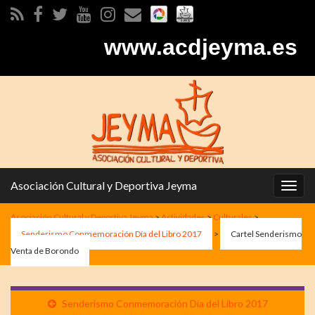
www.acdjeyma.es
Asociación Cultural y Deportiva Jeyma
Alter
la
Asociación Cultural y Deportiva Jeyma
>
Actividades
>
Culturales
>
nave
Senderismo Conmemoración Día del Libro 2017
>
Cartel Senderismo
Venta de Borondo
Senderismo Conmemoración Día del Libro 2017