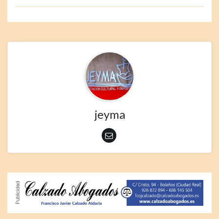
jeyma