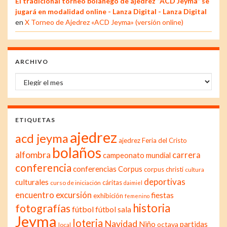
El tradicional torneo bolañego de ajedrez “ACD Jeyma” se
jugará en modalidad online - Lanza Digital - Lanza Digital
en
X Torneo de Ajedrez «ACD Jeyma» (versión online)
ARCHIVO
Archivo
ETIQUETAS
ajedrez
acd jeyma
ajedrez Feria del Cristo
bolaños
alfombra
carrera
campeonato mundial
conferencia
conferencias
Corpus
corpus christi
cultura
deportivas
culturales
cáritas
curso de iniciación
daimiel
excursión
encuentro
fiestas
exhibición
femenino
historia
fotografías
fútbol
fútbol sala
Jeyma
loteria
Navidad
Niño
partidas
octava
local