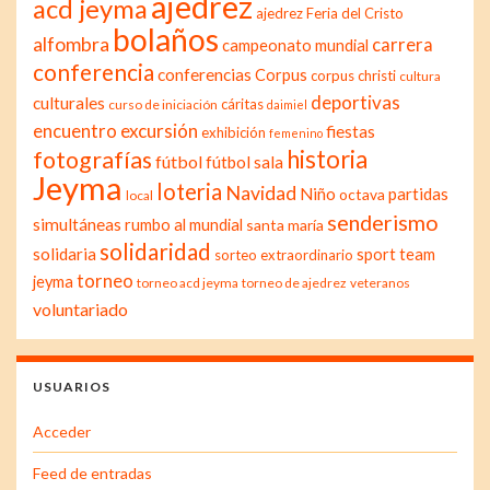
ajedrez
acd jeyma
ajedrez Feria del Cristo
bolaños
alfombra
carrera
campeonato mundial
conferencia
conferencias
Corpus
corpus christi
cultura
deportivas
culturales
cáritas
curso de iniciación
daimiel
excursión
encuentro
fiestas
exhibición
femenino
historia
fotografías
fútbol
fútbol sala
Jeyma
loteria
Navidad
Niño
partidas
octava
local
senderismo
simultáneas
rumbo al mundial
santa maría
solidaridad
solidaria
sport team
sorteo extraordinario
torneo
jeyma
torneo acd jeyma
torneo de ajedrez
veteranos
voluntariado
USUARIOS
Acceder
Feed de entradas