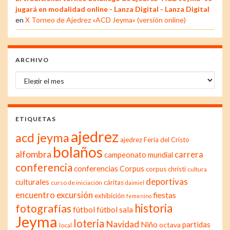
jugará en modalidad online - Lanza Digital - Lanza Digital
en
X Torneo de Ajedrez «ACD Jeyma» (versión online)
ARCHIVO
Archivo
ETIQUETAS
ajedrez
acd jeyma
ajedrez Feria del Cristo
bolaños
alfombra
carrera
campeonato mundial
conferencia
conferencias
Corpus
corpus christi
cultura
deportivas
culturales
cáritas
curso de iniciación
daimiel
excursión
encuentro
fiestas
exhibición
femenino
historia
fotografías
fútbol
fútbol sala
Jeyma
loteria
Navidad
Niño
partidas
octava
local