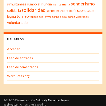
senderismo
simultáneas
rumbo al mundial
santa maría
solidaridad
solidaria
sport team
sorteo extraordinario
torneo
jeyma
torneo acd jeyma
torneo de ajedrez
veteranos
voluntariado
USUARIOS
Acceder
Feed de entradas
Feed de comentarios
WordPress.org
2011-2025 ©
Asociación Cultural y Deportiva Jeyma
Webmaster:
Antonio Ruiz Sobrino