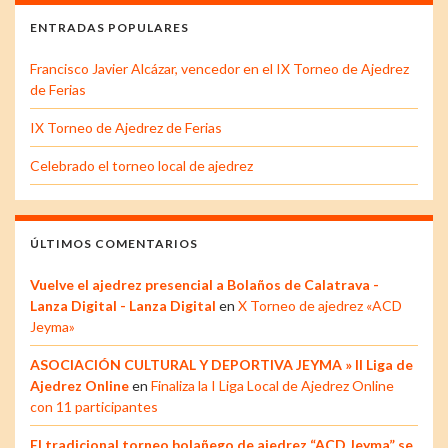
ENTRADAS POPULARES
Francisco Javier Alcázar, vencedor en el IX Torneo de Ajedrez
de Ferias
IX Torneo de Ajedrez de Ferias
Celebrado el torneo local de ajedrez
ÚLTIMOS COMENTARIOS
Vuelve el ajedrez presencial a Bolaños de Calatrava -
Lanza Digital - Lanza Digital
en
X Torneo de ajedrez «ACD
Jeyma»
ASOCIACIÓN CULTURAL Y DEPORTIVA JEYMA » II Liga de
Ajedrez Online
en
Finaliza la I Liga Local de Ajedrez Online
con 11 participantes
El tradicional torneo bolañego de ajedrez “ACD Jeyma” se