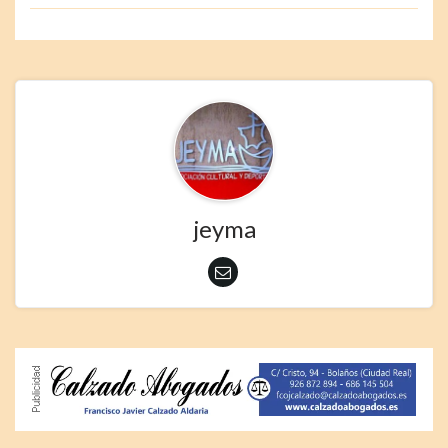
jeyma