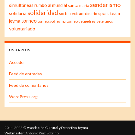
senderismo
simultáneas
rumbo al mundial
santa maría
solidaridad
solidaria
sport team
sorteo extraordinario
torneo
jeyma
torneo acd jeyma
torneo de ajedrez
veteranos
voluntariado
USUARIOS
Acceder
Feed de entradas
Feed de comentarios
WordPress.org
2011-2025 ©
Asociación Cultural y Deportiva Jeyma
Webmaster:
Antonio Ruiz Sobrino