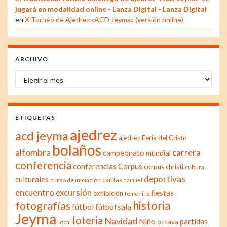
jugará en modalidad online - Lanza Digital - Lanza Digital
en
X Torneo de Ajedrez «ACD Jeyma» (versión online)
ARCHIVO
Archivo
ETIQUETAS
ajedrez
acd jeyma
ajedrez Feria del Cristo
bolaños
alfombra
carrera
campeonato mundial
conferencia
conferencias
Corpus
corpus christi
cultura
deportivas
culturales
cáritas
curso de iniciación
daimiel
excursión
encuentro
fiestas
exhibición
femenino
historia
fotografías
fútbol
fútbol sala
Jeyma
loteria
Navidad
Niño
partidas
octava
local