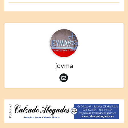
jeyma