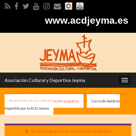
www.acdjeyma.es
Asociación Cultural y Deportiva Jeyma
Alter
la
Asociación Cultural y Deportiva Jeyma
>
Actividades
>
Deportivas
>
Ajedrez
>
nave
Se prorroga el curso de iniciación al ajedrez
>
Curso de Ajedrez
impartido por la ACD Jeyma
Se prorroga el curso de iniciación al ajedrez