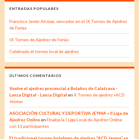
ENTRADAS POPULARES
Francisco Javier Alcázar, vencedor en el IX Torneo de Ajedrez
de Ferias
IX Torneo de Ajedrez de Ferias
Celebrado el torneo local de ajedrez
ÚLTIMOS COMENTARIOS
Vuelve el ajedrez presencial a Bolaños de Calatrava -
Lanza Digital - Lanza Digital
en
X Torneo de ajedrez «ACD
Jeyma»
ASOCIACIÓN CULTURAL Y DEPORTIVA JEYMA » II Liga de
Ajedrez Online
en
Finaliza la I Liga Local de Ajedrez Online
con 11 participantes
El tradicional torneo bolañego de ajedrez “ACD Jeyma” se