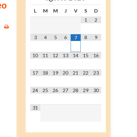
eo
L
M
M
J
V
S
D
1
2
3
4
5
6
8
9
7
10
11
12
13
14
15
16
17
18
19
20
21
22
23
24
25
26
27
28
29
30
31