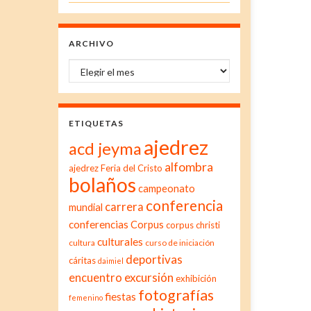
ARCHIVO
Archivo
ETIQUETAS
ajedrez
acd jeyma
alfombra
ajedrez Feria del Cristo
bolaños
campeonato
conferencia
carrera
mundial
conferencias
Corpus
corpus christi
culturales
cultura
curso de iniciación
deportivas
cáritas
daimiel
excursión
encuentro
exhibición
fotografías
fiestas
femenino